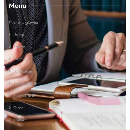
Menu
Strona główna
Usługi
Branże
Cennik
Lokalizacje
Poradnik BHP
Słownik BHP
O nas
Kontakt