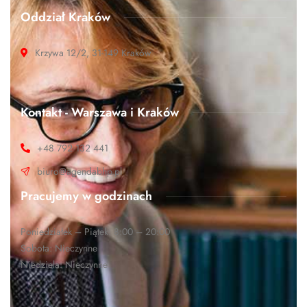
Oddział Kraków
Krzywa 12/2, 31-149 Kraków
Kontakt - Warszawa i Kraków
+48 792 132 441
biuro@agendabhp.pl
Pracujemy w godzinach
Poniedziałek – Piątek: 8:00 – 20:00
Sobota: Nieczynne
Niedziela: Nieczynne