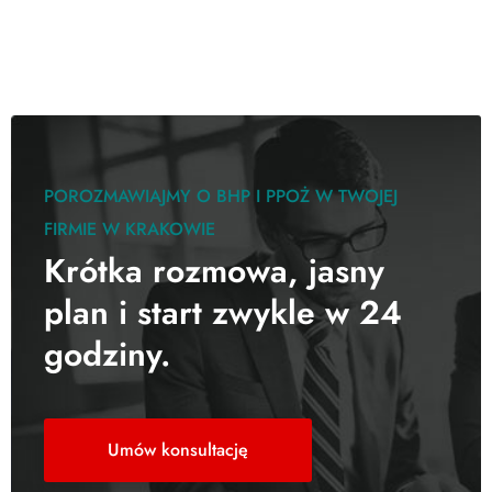
POROZMAWIAJMY O BHP I PPOŻ W TWOJEJ
FIRMIE W KRAKOWIE
Krótka rozmowa, jasny
plan i start zwykle w 24
godziny.
Umów konsultację