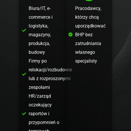
Biura/IT, e-
Pracodawcy,
commerce i
którzy chcą
logistyka,
uporządkować
magazyny,
BHP bez
produkcja,
zatrudniania
budowy
własnego
Firmy po
specjalisty
relokacji/rozbudowie
lub z rozproszonymi
zespołami
HR/zarząd
oczekujący
raportów i
przypomnień o