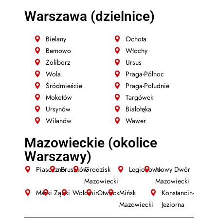
Warszawa (dzielnice)
Bielany
Ochota
Bemowo
Włochy
Żoliborz
Ursus
Wola
Praga-Północ
Śródmieście
Praga-Południe
Mokotów
Targówek
Ursynów
Białołęka
Wilanów
Wawer
Mazowieckie (okolice
Warszawy)
Piaseczno
Pruszków
Grodzisk
Legionowo
Nowy Dwór
Mazowiecki
Mazowiecki
Marki
Ząbki
Wołomin
Otwock
Mińsk
Konstancin-
Mazowiecki
Jeziorna