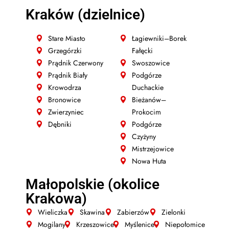
Kraków (dzielnice)
Stare Miasto
Łagiewniki–Borek
Grzegórzki
Fałęcki
Prądnik Czerwony
Swoszowice
Prądnik Biały
Podgórze
Krowodrza
Duchackie
Bronowice
Bieżanów–
Zwierzyniec
Prokocim
Dębniki
Podgórze
Czyżyny
Mistrzejowice
Nowa Huta
Małopolskie (okolice
Krakowa)
Wieliczka
Skawina
Zabierzów
Zielonki
Mogilany
Krzeszowice
Myślenice
Niepołomice