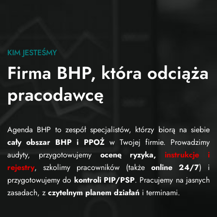
KIM JESTEŚMY
Firma BHP, która odciąża
pracodawcę
Agenda BHP to zespół specjalistów, którzy biorą na siebie
cały obszar BHP i PPOŻ
w Twojej firmie. Prowadzimy
audyty, przygotowujemy
ocenę ryzyka,
instrukcje i
rejestry
, szkolimy pracowników (także
online 24/7
) i
przygotowujemy do
kontroli PIP/PSP
. Pracujemy na jasnych
zasadach, z
czytelnym planem działań
i terminami.