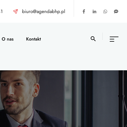
41
biuro@agendabhp.pl
O nas
Kontakt