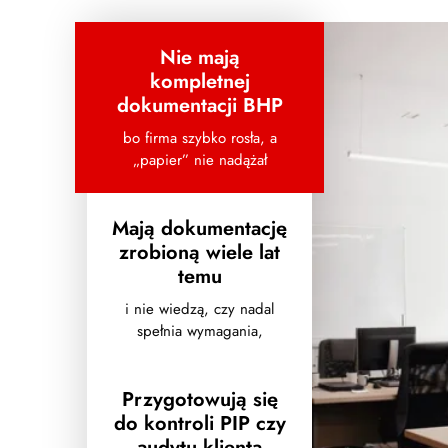
Nie mają
kompletnej
dokumentacji BHP
bo firma szybko rosła, a
„papier” nie nadążał
Mają dokumentację
zrobioną wiele lat
temu
i nie wiedzą, czy nadal
spełnia wymagania,
Przygotowują się
do kontroli PIP czy
audytu klienta