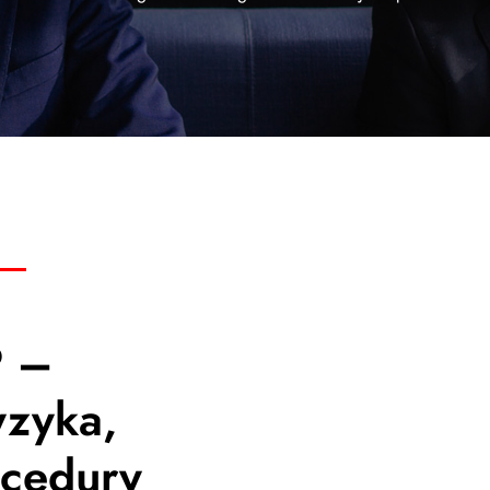
P –
yzyka,
ocedury