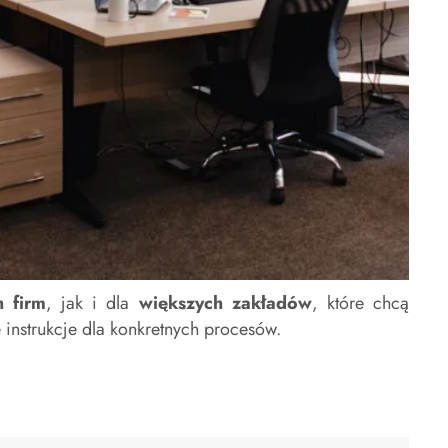
h firm
, jak i dla
większych zakładów
, które chcą
nstrukcje dla konkretnych procesów.