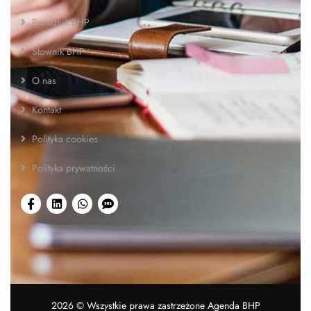
Poradnik BHP
Słownik BHP
O nas
Kontakt
Polityka cookies
Polityka prywatności
2026
© Wszystkie prawa zastrzeżone Agenda BHP