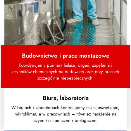
Budownictwo i prace montażowe
Koordynujemy pomiary hałasu, drgań, zapylenia i
czynników chemicznych na budowach oraz przy pracach
szczególnie niebezpiecznych.
Biura, laboratoria
W biurach i laboratoriach kontrolujemy m.in. oświetlenie,
mikroklimat, a w pracowniach – również narażenie na
czynniki chemiczne i biologiczne.