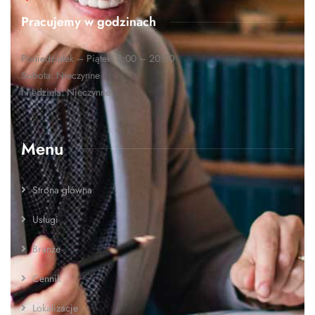
Pracujemy w godzinach
Poniedziałek – Piątek: 8:00 – 20:00
Sobota: Nieczynne
Niedziela: Nieczynne
Menu
Strona główna
Usługi
Branże
Cennik
Lokalizacje