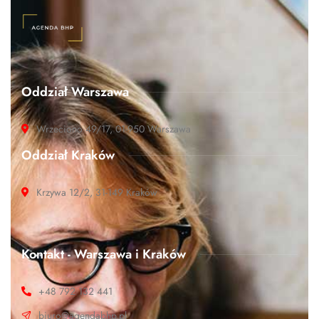
Oddział Warszawa
Wrzeciono 49/17, 01-950 Warszawa
Oddział Kraków
Krzywa 12/2, 31-149 Kraków
Kontakt - Warszawa i Kraków
+48 792 132 441
biuro@agendabhp.pl