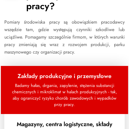
pracy?
Pomiary środowiska pracy są obowiązkiem pracodawcy
wszędzie tam, gdzie występują czynniki szkodliwe lub
uciążliwe. Pomagamy szczególnie firmom, w których warunki
pracy zmieniają się wraz z rozwojem produkcji, parku
maszynowego czy organizacji pracy.
Zakłady produkcyjne i przemysłowe
Badamy hałas, drgania, zapylenie, stężenia substancji
chemicznych i mikroklimat w halach produkcyjnych - tak,
aby ograniczyć ryzyko chorób zawodowych i wypadków
przy pracy.
Magazyny, centra logistyczne, składy