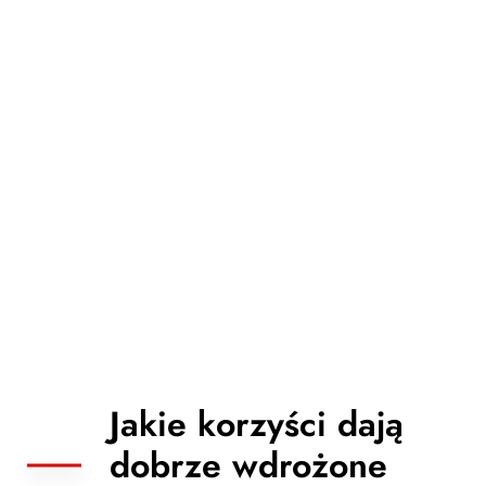
uzgodnionym zakresie,
Dokumenty gotowe do wprowadzenia zarządzeniem /
regulaminem,
Wskazówki wdrożeniowe (kto ma co zrobić i jak to
zakomunikować),
Możliwość wsparcia we wdrożeniu (szkolenia, warsztaty
dla kadry kierowniczej).
Jakie korzyści dają
dobrze wdrożone