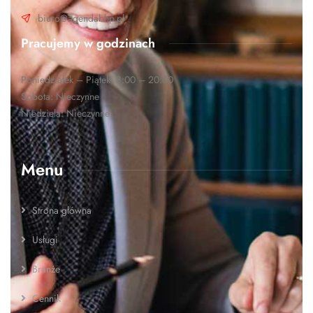
biuro@agendabhp.pl
Pracujemy w godzinach
Poniedziałek – Piątek: 8:00 – 20:00
Sobota: Nieczynne
Niedziela: Nieczynne
Menu
Strona główna
Usługi
Branże
Cennik