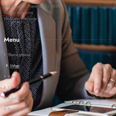
Poniedziałek – Piątek: 8:00 – 20:00
Sobota: Nieczynne
Niedziela: Nieczynne
Menu
Strona główna
Usługi
Branże
Cennik
Lokalizacje
Poradnik BHP