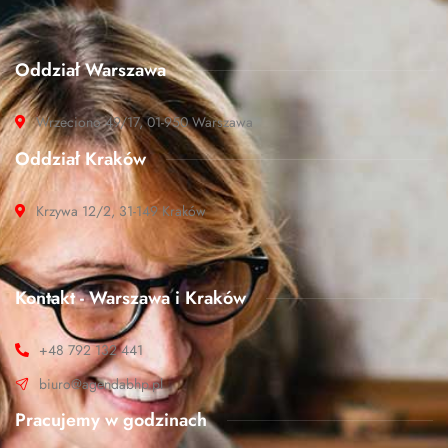
Oddział Warszawa
Wrzeciono 49/17, 01-950 Warszawa
Oddział Kraków
Krzywa 12/2, 31-149 Kraków
Kontakt - Warszawa i Kraków
+48 792 132 441
biuro@agendabhp.pl
Pracujemy w godzinach