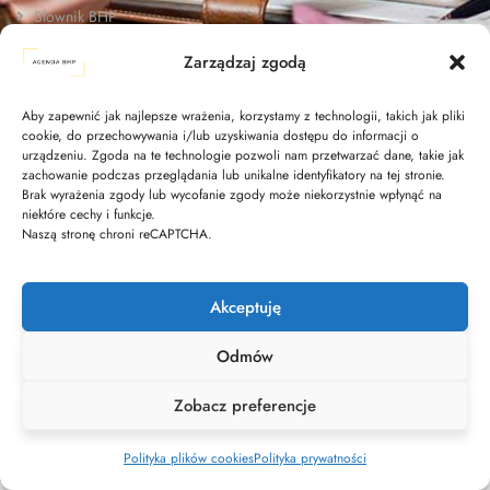
Słownik BHP
Zarządzaj zgodą
O nas
Kontakt
Aby zapewnić jak najlepsze wrażenia, korzystamy z technologii, takich jak pliki
cookie, do przechowywania i/lub uzyskiwania dostępu do informacji o
Polityka cookies
urządzeniu. Zgoda na te technologie pozwoli nam przetwarzać dane, takie jak
zachowanie podczas przeglądania lub unikalne identyfikatory na tej stronie.
Brak wyrażenia zgody lub wycofanie zgody może niekorzystnie wpłynąć na
Polityka prywatności
niektóre cechy i funkcje.
Naszą stronę chroni reCAPTCHA.
Akceptuję
Odmów
Zobacz preferencje
2026
© Wszystkie prawa zastrzeżone Agenda BHP
Polityka plików cookies
Polityka prywatności