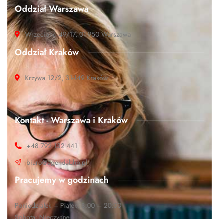
Oddział Warszawa
Wrzeciono 49/17, 01-950 Warszawa
Oddział Kraków
Krzywa 12/2, 31-149 Kraków
Kontakt - Warszawa i Kraków
+48 792 132 441
biuro@agendabhp.pl
Pracujemy w godzinach
Poniedziałek – Piątek: 8:00 – 20:00
Sobota: Nieczynne