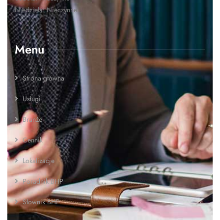
Niedziela: Nieczynne
Menu
Strona główna
Usługi
Branże
Cennik
Lokalizacje
Poradnik BHP
Słownik BHP