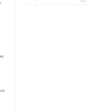
a.
az
aca