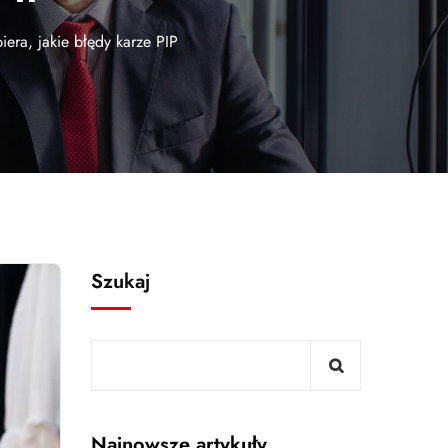
era, jakie błędy karze PIP
Szukaj
Najnowsze artykuły