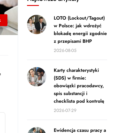
LOTO (Lockout/Tagout)
k
w Polsce: jak wdrożyć
blokadę energii zgodnie
z przepisami BHP
2026-08-05
Karty charakterystyki
e
(SDS) w firmie:
obowiązki pracodawcy,
spis substancji i
checklista pod kontrolę
2026-07-29
Ewidencja czasu pracy a