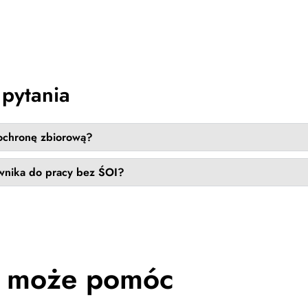
pytania
 ochronę zbiorową?
wnika do pracy bez ŚOI?
P może pomóc