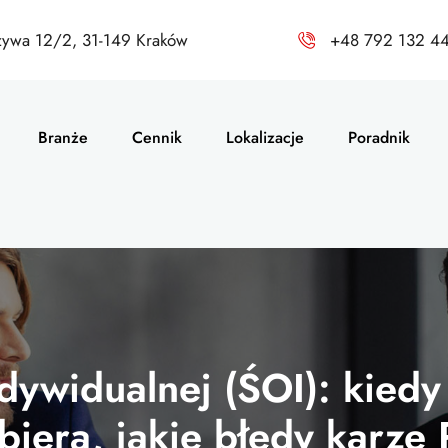
zywa 12/2, 31-149 Kraków
+48 792 132 4
Branże
Cennik
Lokalizacje
Poradnik
dywidualnej (ŚOI): kied
biera, jakie błędy karze 