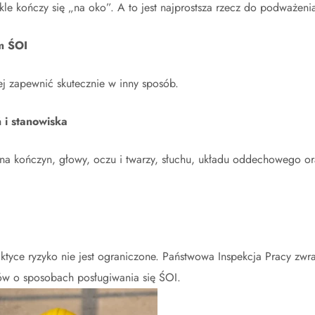
e kończy się „na oko”. A to jest najprostsza rzecz do podważeni
m ŚOI
ej zapewnić skutecznie w inny sposób.
 i stanowiska
a kończyn, głowy, oczu i twarzy, słuchu, układu oddechowego or
raktyce ryzyko nie jest ograniczone. Państwowa Inspekcja Pracy zwr
w o sposobach posługiwania się ŚOI.