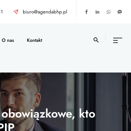
41
biuro@agendabhp.pl
O nas
Kontakt
y obowiązkowe, kto
PIP