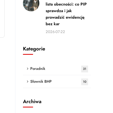
lista obecności: co PIP
sprawdza i jak
prowadzić ewidencję
bez kar
2026-07-22
Kategorie
Poradnik
31
Słownik BHP
10
Archiwa