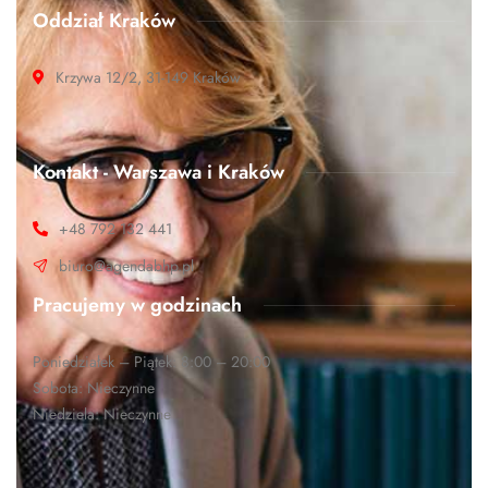
Oddział Kraków
Krzywa 12/2, 31-149 Kraków
Kontakt - Warszawa i Kraków
+48 792 132 441
biuro@agendabhp.pl
Pracujemy w godzinach
Poniedziałek – Piątek: 8:00 – 20:00
Sobota: Nieczynne
Niedziela: Nieczynne