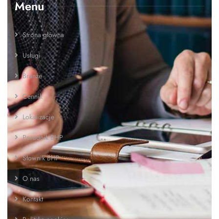
Menu
Strona główna
Usługi
Branże
Cennik
Lokalizacje
Poradnik BHP
Słownik BHP
O nas
Kontakt