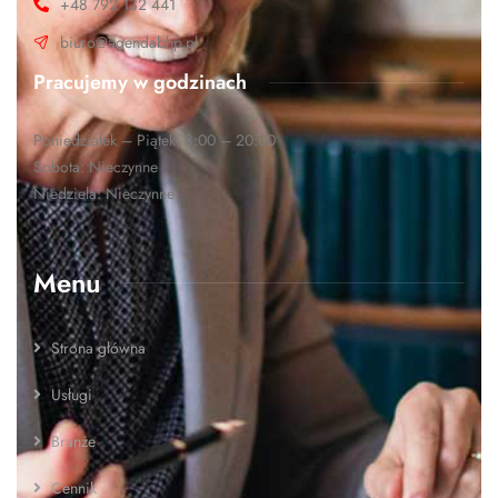
+48 792 132 441
biuro@agendabhp.pl
Pracujemy w godzinach
Poniedziałek – Piątek: 8:00 – 20:00
Sobota: Nieczynne
Niedziela: Nieczynne
Menu
Strona główna
Usługi
Branże
Cennik