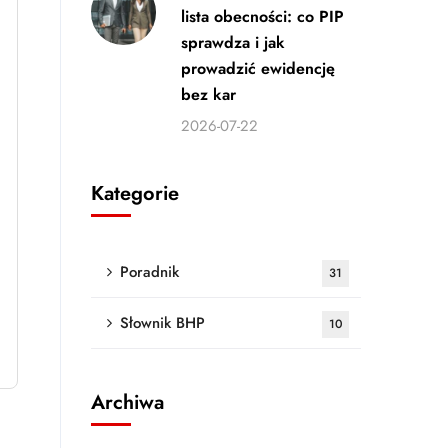
lista obecności: co PIP
sprawdza i jak
prowadzić ewidencję
bez kar
2026-07-22
Kategorie
Poradnik
31
Słownik BHP
10
Archiwa