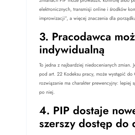
zmianach PIP może prowadzić kontrolę albo po
elektronicznych, transmisji online i środków k
improwizacji”, a więcej znaczenia dla porząd
3. Pracodawca może
indywidualną
To jedna z najbardziej niedocenianych zmian. 
pod art. 22 Kodeksu pracy, może wystąpić do G
rozwiązanie ma charakter prewencyjny: lepiej 
po niej.
4. PIP dostaje nowe
szerszy dostęp do 