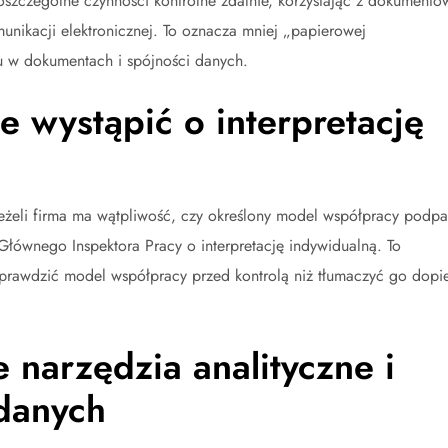
szczególne czynności kontrolne zdalnie, korzystając z dokumentó
omunikacji elektronicznej. To oznacza mniej „papierowej
ku w dokumentach i spójności danych.
 wystąpić o interpretację
Jeżeli firma ma wątpliwość, czy określony model współpracy podp
łównego Inspektora Pracy o interpretację indywidualną. To
sprawdzić model współpracy przed kontrolą niż tłumaczyć go dopi
 narzędzia analityczne i
danych