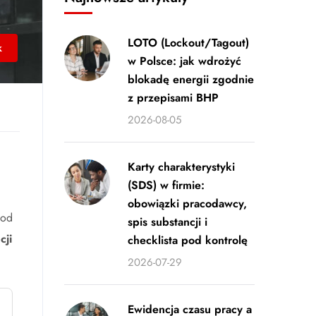
LOTO (Lockout/Tagout)
k
w Polsce: jak wdrożyć
blokadę energii zgodnie
z przepisami BHP
2026-08-05
Karty charakterystyki
(SDS) w firmie:
obowiązki pracodawcy,
 od
spis substancji i
cji
checklista pod kontrolę
2026-07-29
Ewidencja czasu pracy a