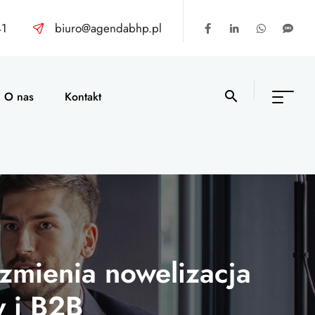
41
biuro@agendabhp.pl
O nas
Kontakt
zmienia nowelizacja
 i B2B