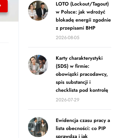
LOTO (Lockout/Tagout)
P
w Polsce: jak wdrożyć
blokadę energii zgodnie
z przepisami BHP
2026-08-05
Karty charakterystyki
(SDS) w firmie:
obowiązki pracodawcy,
spis substancji i
checklista pod kontrolę
2026-07-29
Ewidencja czasu pracy a
lista obecności: co PIP
sprawdza i jak