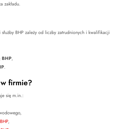
za zakładu.
łużby BHP zależy od liczby zatrudnionych i kwalifikacji
ę BHP
,
HP
.
 w firmie?
e się m.in.:
awodowego,
 BHP
,