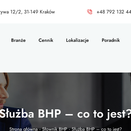
zywa 12/2, 31-149 Kraków
+48 792 132 4
Branże
Cennik
Lokalizacje
Poradnik
Służba BHP – co to jest
Strona główna
Słownik BHP
Służba BHP – co to jest?