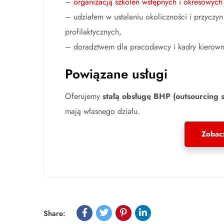
–
organizacją szkoleń wstępnych i okresowyc
– udziałem w ustalaniu okoliczności i przyc
profilaktycznych,
– doradztwem dla pracodawcy i kadry kierowni
Powiązane usługi
K
Oferujemy
stałą obsługę BHP (outsourcing 
mają własnego działu.
Oddział Warszawa
P
Zobacz
Wrzeciono 49/17, 01-950 Warszawa
Po
Oddział Kraków
So
Ni
Krzywa 12/2, 31-149 Kraków
Share: