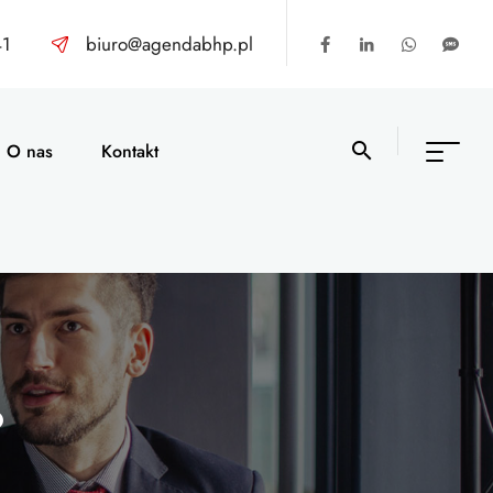
41
biuro@agendabhp.pl
O nas
Kontakt
?