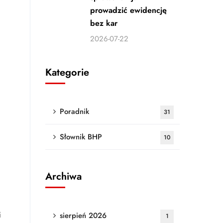
prowadzić ewidencję
bez kar
2026-07-22
Kategorie
Poradnik
31
Słownik BHP
10
Archiwa
i
sierpień 2026
1