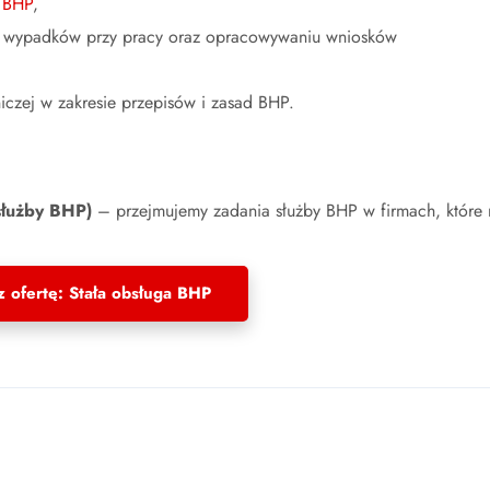
h BHP
,
zyn wypadków przy pracy oraz opracowywaniu wniosków
czej w zakresie przepisów i zasad BHP.
ontakt - Warszawa i Kraków
M
służby BHP)
– przejmujemy zadania służby BHP w firmach, które 
+48 792 132 441
biuro@agendabhp.pl
racujemy w godzinach
 ofertę: Stała obsługa BHP
L
niedziałek – Piątek: 8:00 – 20:00
bota: Nieczynne
edziela: Nieczynne
K
P