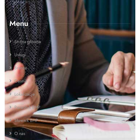
Menu
Strona główna
Usługi
Branże
Cennik
Lokalizacje
Poradnik BHP
Słownik BHP
O nas