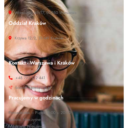
Wrzeciono 49/17, 01-950 Warszawa
Oddział Kraków
Krzywa 12/2, 31-149 Kraków
Kontakt - Warszawa i Kraków
+48 792 132 441
biuro@agendabhp.pl
Pracujemy w godzinach
Poniedziałek – Piątek: 8:00 – 20:00
Sobota: Nieczynne
Niedziela: Nieczynne